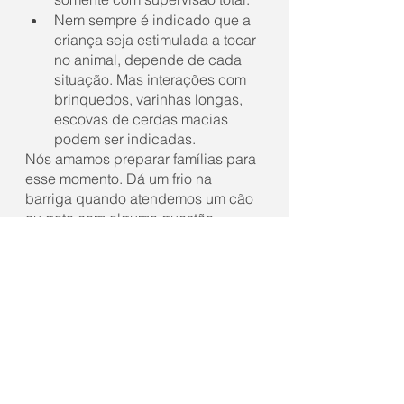
Nem sempre é indicado que a 
criança seja estimulada a tocar 
no animal, depende de cada 
situação. Mas interações com 
brinquedos, varinhas longas, 
escovas de cerdas macias 
podem ser indicadas.
Nós amamos preparar famílias para 
esse momento. Dá um frio na 
barriga quando atendemos um cão 
ou gato com alguma questão 
comportamental e ao final da 
entrevista a mamãe fala: 
"e tem mais 
um detalhe... estou grávida" 
ou 
"estamos em processo de adoção 
de uma criança"
. Mas abraçamos a 
família e focamos no 
bem-estar
 de 
todos envolvidos, para que esse 
momento que é um turbilhão seja 
mais suave
.