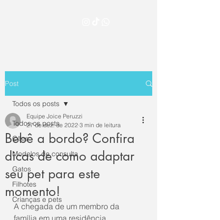
Post
Todos os posts
Equipe Joice Peruzzi
Todos os posts
27 de dez. de 2022
3 min de leitura
Bebê a bordo? Confira
Cães
dicas de como adaptar
Modelos de consulta
Gatos
seu pet para este
Filhotes
momento!
Crianças e pets
A chegada de um membro da 
família em uma residência 